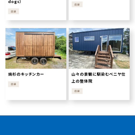
dogs）
店舗
店舗
焼杉のキッチンカー
山々の景観に馴染むベニヤ仕
上の整体院
店舗
店舗