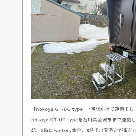
【nokoya GT-UG type 7時間かけて運搬
nokoya GT-UG typeを石川県金沢市まで運
朝、8時にFactory集合、8時半出発予定が