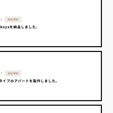
01
完成事例
okoyaを納品しました。
17
完成事例
タイプのアパートを製作しました。