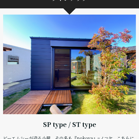
SP type / ST type
ビーエムシーが造る小屋、その名も『nokoya』=ノコヤ。こちらに